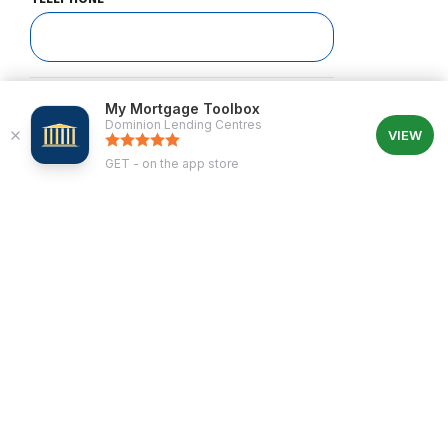
COMMENT POUVONS-NOUS VOUS CONTACTER?
My Mortgage Toolbox
Dominion Lending Centres
VIEW
GET - on the app store
ME CONTACTER AU SUJET
COMMENT NOUS AVEZ-VOUS TROUVÉS?
SUJET
*